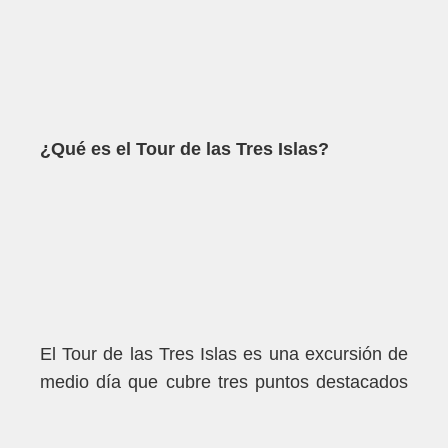
¿Qué es el Tour de las Tres Islas?
El Tour de las Tres Islas es una excursión de
medio día que cubre tres puntos destacados
alrededor de Holbox: Isla de los Pájaros,
Yalahau Water Eye y la Isla de la Pasión.