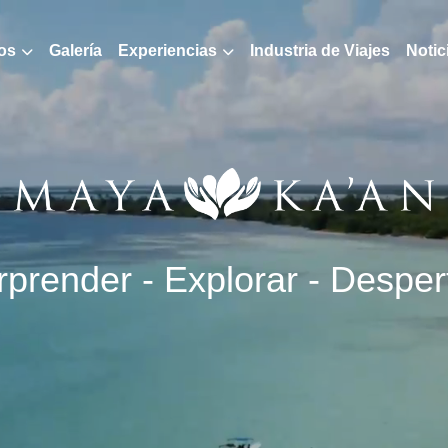
os
Galería
Experiencias
Industria de Viajes
Notic
prender - Explorar - Despert