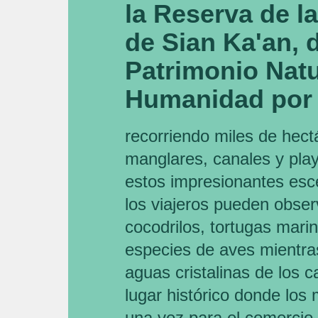
la Reserva de l
de Sian Ka'an, 
Patrimonio Natu
Humanidad por
recorriendo miles de hect
manglares, canales y pla
estos impresionantes esce
los viajeros pueden obser
cocodrilos, tortugas mar
especies de aves mientra
aguas cristalinas de los c
lugar histórico donde lo
una vez para el comercio.