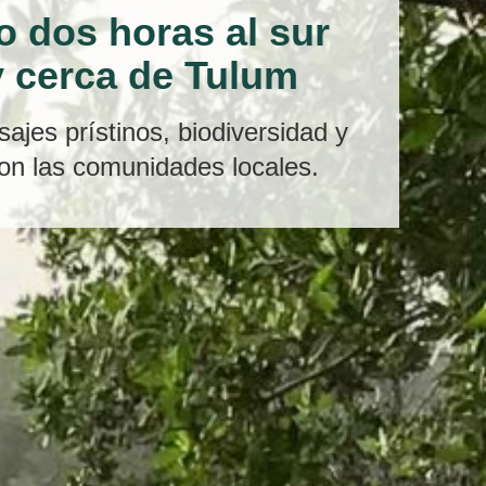
o dos horas al sur
 cerca de Tulum
ajes prístinos, biodiversidad y
on las comunidades locales.