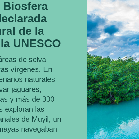
a Biosfera
declarada
ral de la
 la UNESCO
áreas de selva,
yas vírgenes. En
narios naturales,
var jaguares,
inas y más de 300
s exploran las
anales de Muyil, un
s mayas navegaban