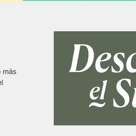
o más
el