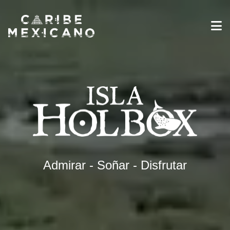
Destinos
Galería
Experiencias
Industria de Viajes
Noticias
Información sobre Viajes
Español
Admirar - Soñar - Disfrutar