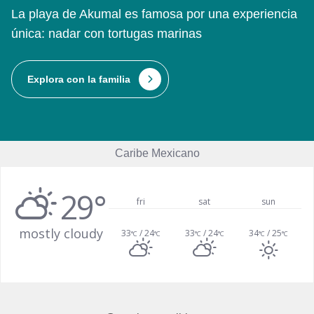
La playa de Akumal es famosa por una experiencia
única: nadar con tortugas marinas
Explora con la familia
Caribe Mexicano
29°
fri
sat
sun
mostly cloudy
33
/ 24
33
/ 24
34
/ 25
°C
°C
°C
°C
°C
°C