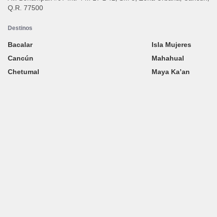
Q.R. 77500
Destinos
Bacalar
Isla Mujeres
Cancún
Mahahual
Chetumal
Maya Ka’an
Costa Mujeres
Playa Del Carmen
Grand Costa Maya
Puerto Morelos
Isla Cozumel
Riviera Maya
Isla Holbox
Tulum
Información
Síguenos
Destinos
Instagram
Experiencias
TikTok
Industria de Viajes
Facebook
Galería
X
Información sobre Viajes
YouTube