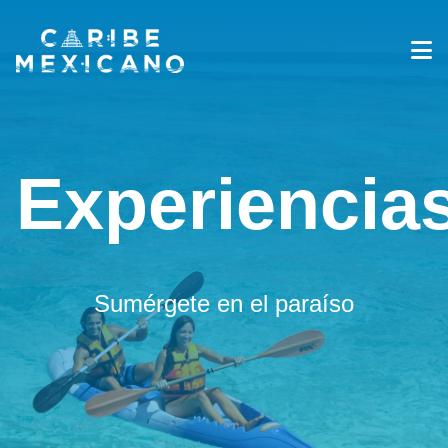
Destinos
Galería
Experiencias
Experiencia
Industria de Viajes
Noticias
Información sobre Viajes
Español
Sumérgete en el paraíso