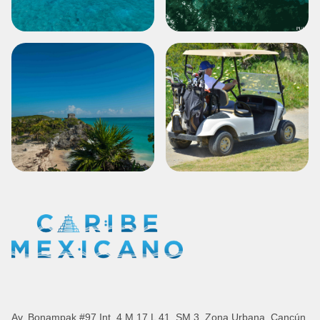
Av. Bonampak #97 Int. 4 M 17 L 41, SM 3, Zona Urbana, Cancún,