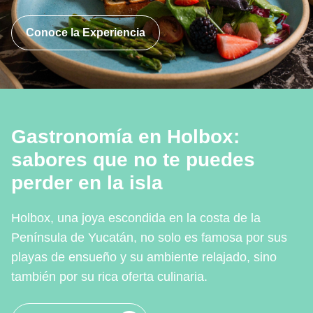
Conoce la Experiencia
Gastronomía en Holbox:
sabores que no te puedes
perder en la isla
Holbox, una joya escondida en la costa de la
Península de Yucatán, no solo es famosa por sus
playas de ensueño y su ambiente relajado, sino
también por su rica oferta culinaria.