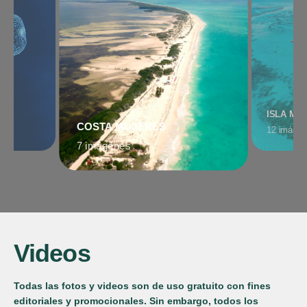
ISLA MU
COSTA MUJERES
12 imáge
7 imágenes
Videos
Todas las fotos y videos son de uso gratuito con fines
editoriales y promocionales. Sin embargo, todos los