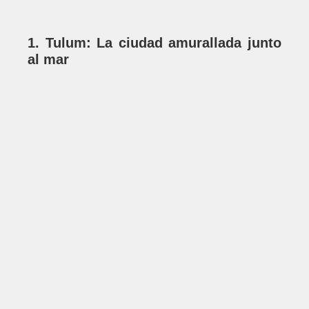
1. Tulum: La ciudad amurallada junto
al mar
Uno de los sitios arqueológicos más
emblemáticos de México es Tulum, famoso
por estar encaramado en lo alto de un
acantilado con vista al mar Caribe. Esta