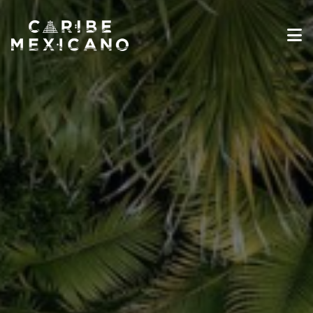
Destinos
Galería
Experiencias
Industria de Viajes
Noticias
Información sobre Viajes
Español