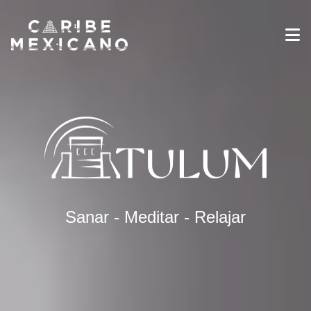
Destinos
Galería
Experiencias
Industria de Viajes
Noticias
Información sobre Viajes
Español
Sanar - Meditar - Relajar